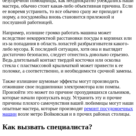
безупречной помощницы, как неоднократно убеждались наши
мастера, обычно стоит какая-либо объективная причина. Если
ее вовремя устранить, то все обычно сразу же приходит в
норму, а посудомойка вновь становится прилежной и
послушной работницей.
Например, излишне громко работать машина может
вследствие некорректной расстановки посуды в корзинах или
из-за попадания в область лопастей разбрызгивателя какого-
либо мусора. К последней ситуации, хотя она и выглядит
достаточно безопасно, следует отнестись довольно серьезно.
Ведь длительный контакт твердой косточки или осколка
стекла с пластмассовой крыльчаткой может привести к ее
поломке, а соответственно, и необходимости срочной замены.
Также излишние шумовые эффекты могут производить
отжившие свое подшипники электромотора или помпы.
Произойти это может по причине прохудившихся сальников,
которые начали пропускать воду. Устранить эту и прочие
причины плохого самочувствия вашей любимицы могут наши
опытные мастера, которые производят
ремонт посудомоечных
машин
возле метро Войковская и в прочих районах столицы.
Как вызвать специалиста?