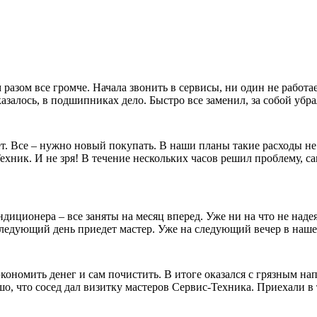
разом все громче. Начала звонить в сервисы, ни один не работ
казалось, в подшипниках дело. Быстро все заменил, за собой уб
т. Все – нужно новый покупать. В наши планы такие расходы не
ник. И не зря! В течение нескольких часов решил проблему, сам
иционера – все заняты на месяц вперед. Уже ни на что не надея
а следующий день приедет мастер. Уже на следующий вечер в на
кономить денег и сам почистить. В итоге оказался с грязным 
о, что сосед дал визитку мастеров Сервис-Техника. Приехали в 