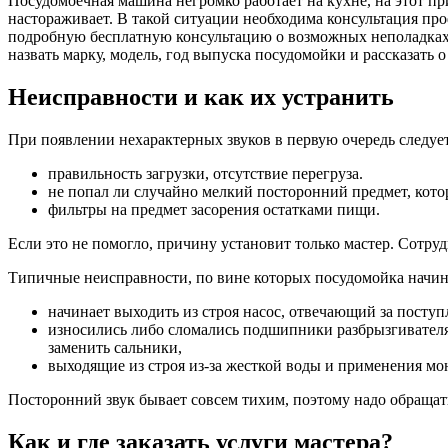
Посудомоечная машина негромко работает на кухне, на этот п
настораживает. В такой ситуации необходима консультация п
подробную бесплатную консультацию о возможных неполадках в
назвать марку, модель, год выпуска посудомойки и рассказать о
Неисправности и как их устранить
При появлении нехарактерных звуков в первую очередь следует
правильность загрузки, отсутствие перегруза.
не попал ли случайно мелкий посторонний предмет, кото
фильтры на предмет засорения остатками пищи.
Если это не помогло, причину установит только мастер. Сотруд
Типичные неисправности, по вине которых посудомойка начина
начинает выходить из строя насос, отвечающий за поступл
износились либо сломались подшипники разбрызгивателя, 
заменить сальники,
выходящие из строя из-за жесткой воды и применения м
Посторонний звук бывает совсем тихим, поэтому надо обращать 
Как и где заказать услуги мастера?