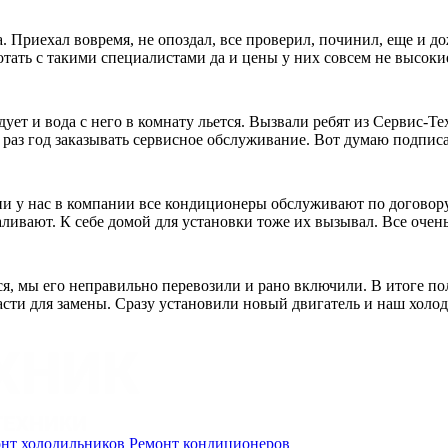
 Приехал вовремя, не опоздал, все проверил, починил, еще и до
отать с такими специалистами да и цены у них совсем не высоки
дует и вода с него в комнату льется. Вызвали ребят из Сервис-Т
 раз год заказывать сервисное обслуживание. Вот думаю подпис
и у нас в компании все кондиционеры обслуживают по договору. 
ливают. К себе домой для установки тоже их вызывал. Все очень
я, мы его неправильно перевозили и рано включили. В итоге пол
пчасти для замены. Сразу установили новый двигатель и наш холо
нт холодильников
Ремонт кондиционеров