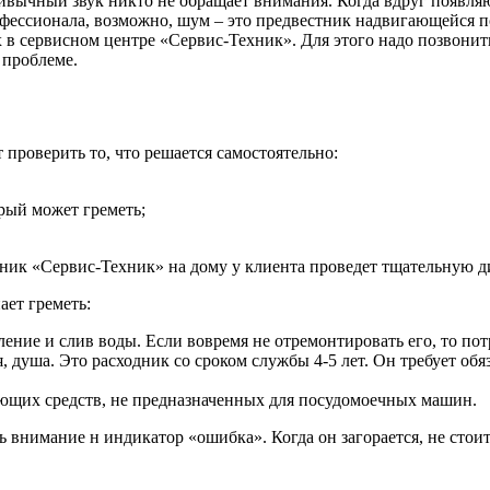
ривычный звук никто не обращает внимания. Когда вдруг появля
рофессионала, возможно, шум – это предвестник надвигающейся
 сервисном центре «Сервис-Техник». Для этого надо позвонить 
 проблеме.
 проверить то, что решается самостоятельно:
рый может греметь;
ник «Сервис-Техник» на дому у клиента проведет тщательную диа
ет греметь:
ение и слив воды. Если вовремя не отремонтировать его, то пот
душа. Это расходник со сроком службы 4-5 лет. Он требует обя
оющих средств, не предназначенных для посудомоечных машин.
внимание н индикатор «ошибка». Когда он загорается, не стоит 