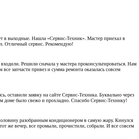
ает в выходные. Нашла «Сервис-Техник». Мастер приехал в
рал. Отличный сервис. Рекомендую!
 входили. Решили сначала у мастера проконсультироваться. Нам
 все запчасти привез и сумма ремонта оказалась совсем
сь, оставили заявку на сайте Сервис-Техника. Буквально через
шем доме было свежо и прохладно. Спасибо Сервис-Технику!
наполовину разобранным кондиционером в самую жару. Кинулся
тот же вечер, все промыли, прочистили, собрали. И все совсем