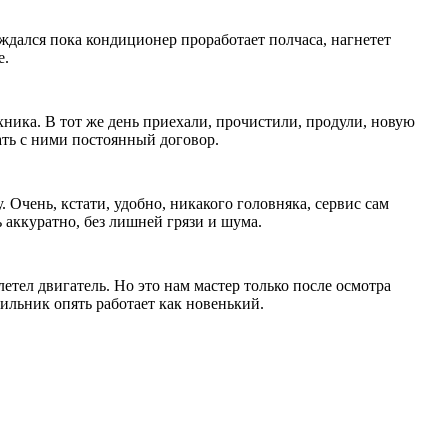
ждался пока кондиционер проработает полчаса, нагнетет
е.
ехника. В тот же день приехали, прочистили, продули, новую
ать с ними постоянный договор.
Очень, кстати, удобно, никакого головняка, сервис сам
 аккуратно, без лишней грязи и шума.
етел двигатель. Но это нам мастер только после осмотра
дильник опять работает как новенький.