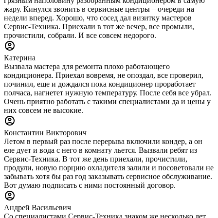
грязным наполовину разобранным кондиционером в самую
жару. Кинулся звонить в сервисные центры – очереди на
недели вперед. Хорошо, что сосед дал визитку мастеров
Сервис-Техника. Приехали в тот же вечер, все промыли,
прочистили, собрали. И все совсем недорого.
Катерина
Вызвала мастера для ремонта плохо работающего
кондиционера. Приехал вовремя, не опоздал, все проверил,
починил, еще и дождался пока кондиционер проработает
полчаса, нагнетет нужную температуру. После себя все убрал.
Очень приятно работать с такими специалистами да и цены у
них совсем не высокие.
Константин Викторович
Летом в первый раз после перерыва включили кондер, а он
еле дует и вода с него в комнату льется. Вызвали ребят из
Сервис-Техника. В тот же день приехали, прочистили,
продули, новую порцию охладителя залили и посоветовали не
забывать хотя бы раз год заказывать сервисное обслуживание.
Вот думаю подписать с ними постоянный договор.
Андрей Васильевич
Со специалистами Сервис-Техника знаком же несколько лет.