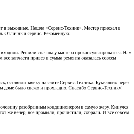
ает в выходные. Нашла «Сервис-Техник». Мастер приехал в
рал. Отличный сервис. Рекомендую!
 входили. Решили сначала у мастера проконсультироваться. Нам
 все запчасти привез и сумма ремонта оказалась совсем
сь, оставили заявку на сайте Сервис-Техника. Буквально через
шем доме было свежо и прохладно. Спасибо Сервис-Технику!
наполовину разобранным кондиционером в самую жару. Кинулся
тот же вечер, все промыли, прочистили, собрали. И все совсем