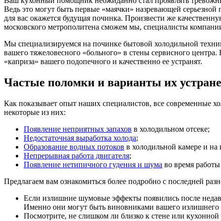
Ваш кухонный помощник неожиданно стал проявлять тревожные
Ведь это могут быть первые «маячки» назревающей серьезной 
для вас окажется будущая починка. Произвести же качественн
московского метрополитена сможем мы, специалисты компани
Мы специализируемся на починке бытовой холодильной техники
вашего тяжеловесного «больного» в стены сервисного центра.
«каприза» вашего подопечного и качественно ее устранят.
Частые поломки и варианты их устран
Как показывает опыт наших специалистов, все современные хо
некоторые из них:
Появление неприятных запахов
в холодильном отсеке;
Недостаточная выработка холода
;
Образование водных потоков
в холодильной камере и на 
Непрерывная работа двигателя
;
Появление нетипичного гудения и шума
во время работы 
Предлагаем вам ознакомиться более подробно с последней раз
Если излишние шумовые эффекты появились после недавн
Именно они могут быть виновниками вашего излишнего б
Посмотрите, не слишком ли близко к стене или кухонной