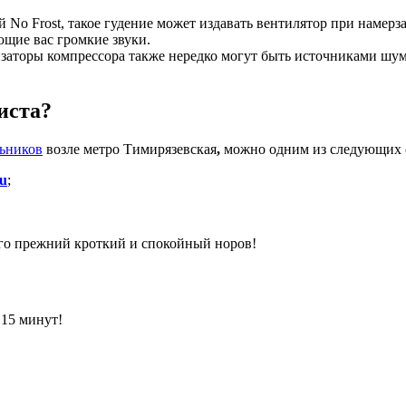
 No Frost, такое гудение может издавать вентилятор при намерз
ющие вас громкие звуки.
изаторы компрессора также нередко могут быть источниками шу
иста?
ьников
возле метро Тимирязевская
,
можно одним из следующих 
ru
;
го прежний кроткий и спокойный норов!
 15 минут!