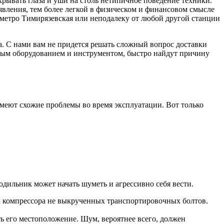
ывать глаза и уши на столь нетипичное поведение техники.
явления, тем более легкой в физическом и финансовом смысле
 метро Тимирязевская или неподалеку от любой другой станции
. С нами вам не придется решать сложный вопрос доставки
имым оборудованием и инструментом, быстро найдут причину
меют схожие проблемы во время эксплуатации. Вот только
дильник может начать шуметь и агрессивно себя вести.
х компрессора не выкрученных транспортировочных болтов.
ь его местоположение. Шум, вероятнее всего, должен