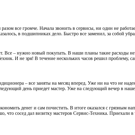
разом все громче. Начала звонить в сервисы, ни один не работ
казалось, в подшипниках дело. Быстро все заменил, за собой уб
т. Все – нужно новый покупать. В наши планы такие расходы не
ник. И не зря! В течение нескольких часов решил проблему, сам
иционера – все заняты на месяц вперед. Уже ни на что не надея
а следующий день приедет мастер. Уже на следующий вечер в на
кономить денег и сам почистить. В итоге оказался с грязным 
о, что сосед дал визитку мастеров Сервис-Техника. Приехали в 