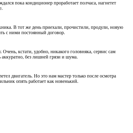
ждался пока кондиционер проработает полчаса, нагнетет
е.
ехника. В тот же день приехали, прочистили, продули, новую
ать с ними постоянный договор.
Очень, кстати, удобно, никакого головняка, сервис сам
 аккуратно, без лишней грязи и шума.
етел двигатель. Но это нам мастер только после осмотра
дильник опять работает как новенький.