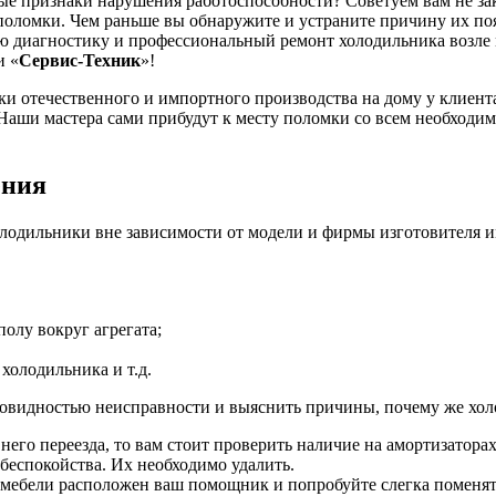
 признаки нарушения работоспособности? Советуем вам не закр
поломки. Чем раньше вы обнаружите и устраните причину их по
ую диагностику и профессиональный ремонт холодильника возле
и «
Сервис-Техник
»!
 отечественного и импортного производства на дому у клиента
 Наши мастера сами прибудут к месту поломки со всем необход
ения
лодильники вне зависимости от модели и фирмы изготовителя и
полу вокруг агрегата;
холодильника и т.д.
новидностью неисправности и выяснить причины, почему же холо
его переезда, то вам стоит проверить наличие на амортизатора
еспокойства. Их необходимо удалить.
 мебели расположен ваш помощник и попробуйте слегка поменят