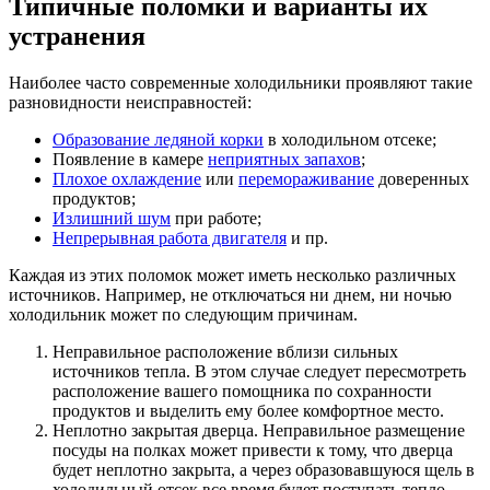
Типичные поломки и варианты их
устранения
Наиболее часто современные холодильники проявляют такие
разновидности неисправностей:
Образование ледяной корки
в холодильном отсеке;
Появление в камере
неприятных запахов
;
Плохое охлаждение
или
перемораживание
доверенных
продуктов;
Излишний шум
при работе;
Непрерывная работа двигателя
и пр.
Каждая из этих поломок может иметь несколько различных
источников. Например, не отключаться ни днем, ни ночью
холодильник может по следующим причинам.
Неправильное расположение вблизи сильных
источников тепла. В этом случае следует пересмотреть
расположение вашего помощника по сохранности
продуктов и выделить ему более комфортное место.
Неплотно закрытая дверца. Неправильное размещение
посуды на полках может привести к тому, что дверца
будет неплотно закрыта, а через образовавшуюся щель в
холодильный отсек все время будет поступать тепло.