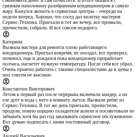
сэкономить денег и сам почистить. В итоге оказался с
грязным наполовину разобранным кондиционером в самую
жару. Кинулся звонить в сервисные центры – очереди на
недели вперед. Хорошо, что сосед дал визитку мастеров
Сервис-Техника. Приехали в тот же вечер, все промыли,
прочистили, собрали. И все совсем недорого.
Катерина
Вызвала мастера для ремонта плохо работающего
кондиционера. Приехал вовремя, не опоздал, все проверил,
починил, еще и дождался пока кондиционер проработает
полчаса, нагнетет нужную температуру. После себя все убрал.
Очень приятно работать с такими специалистами да и цены у
них совсем не высокие.
Константин Викторович
Летом в первый раз после перерыва включили кондер, а он
еле дует и вода с него в комнату льется. Вызвали ребят из
Сервис-Техника. В тот же день приехали, прочистили,
продули, новую порцию охладителя залили и посоветовали не
забывать хотя бы раз год заказывать сервисное обслуживание.
Вот думаю подписать с ними постоянный договор.
Андрей Васильевич