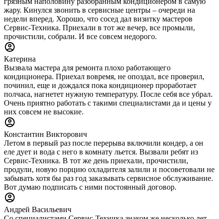
грязным наполовину разобранным кондиционером в самую
жару. Кинулся звонить в сервисные центры – очереди на
недели вперед. Хорошо, что сосед дал визитку мастеров
Сервис-Техника. Приехали в тот же вечер, все промыли,
прочистили, собрали. И все совсем недорого.
Катерина
Вызвала мастера для ремонта плохо работающего
кондиционера. Приехал вовремя, не опоздал, все проверил,
починил, еще и дождался пока кондиционер проработает
полчаса, нагнетет нужную температуру. После себя все убрал.
Очень приятно работать с такими специалистами да и цены у
них совсем не высокие.
Константин Викторович
Летом в первый раз после перерыва включили кондер, а он
еле дует и вода с него в комнату льется. Вызвали ребят из
Сервис-Техника. В тот же день приехали, прочистили,
продули, новую порцию охладителя залили и посоветовали не
забывать хотя бы раз год заказывать сервисное обслуживание.
Вот думаю подписать с ними постоянный договор.
Андрей Васильевич
Со специалистами Сервис-Техника знаком же несколько лет.