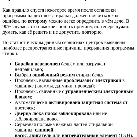
Как правило спустя некоторое время после остановки
программы на дисплее стиралки должен появиться код
ошибки, по которому можно легко определить в чём дело. В
90% случаев это помогает понять причину, но теперь нужно
думать, как её решать и не допустить повторно.
По статистическим данным сервисных центров выявлены
наиболее распространенные причины прерывания программы
стирки:
Барабан переполнен
бельём или загружен
неправильно;
Выбран
ошибочный режим
стирки белья;
Проблемы, вызванные
проблемами с электрикой
в
машинке (клеммы, датчики, провода);
Проблемы, связанные с
управленческим электронным
блоком
;
Автоматически
активирована защитная система
от
протечек;
Дверца люка плохо заблокирована
или не
заблокирована вовсе;
Серьёзная поломка важных частей стиральной
машины:
сливной
насос
,
двигатель
или
нагревательный элемент
(ТЭН).