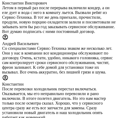
Константин Викторович
Летом в первый раз после перерыва включили кондер, а он
еле дует и вода с него в комнату льется. Вызвали ребят из
Сервис-Техника. В тот же день приехали, прочистили,
продули, новую порцию охладителя залили и посоветовали не
забывать хотя бы раз год заказывать сервисное обслуживание.
Вот думаю подписать с ними постоянный договор.
Андрей Васильевич
Со специалистами Сервис-Техника знаком же несколько лет.
Они у нас в компании все кондиционеры обслуживают по
договору. Очень, кстати, удобно, никакого головняка, сервис
сам контролирует сроки сервисного обслуживания, чистят,
фреон заливают. К себе домой для установки тоже их
вызывал. Все очень аккуратно, без лишней грязи и шума.
Константин
После перевозки холодильник перестал включаться.
Оказывается, мы его неправильно перевозили и рано
включили. В итоге полетел двигатель. Но это нам мастер
только после осмотра сказал. Хорошо, что у сервисного
центра сразу же есть все запчасти для замены. Сразу
установили новый двигатель и наш холодильник опять
работает как новенький.