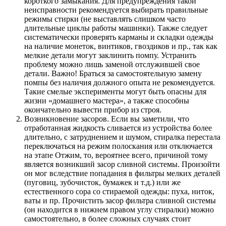
короткого замыкания. Для предупреждения такой
неисправности рекомендуется выбирать правильные
режимы стирки (не выставлять слишком часто
длительные циклы работы машинки). Также следует
систематически проверять карманы и складки одежды
на наличие монеток, винтиков, гвоздиков и пр., так как
мелкие детали могут заклинить помпу. Устранить
проблему можно лишь заменой отслужившей свое
детали. Важно! Браться за самостоятельную замену
помпы без наличия должного опыта не рекомендуется.
Такие смелые эксперименты могут быть опасны для
жизни «домашнего мастера», а также способны
окончательно вывести прибор из строя.
Возникновение засоров. Если вы заметили, что
отработанная жидкость сливается из устройства более
длительно, с затруднением и шумом, стиралка перестала
переключаться на режим полоскания или отключается
на этапе Отжим, то, вероятнее всего, причиной тому
является возникший засор сливной системы. Произойти
он мог вследствие попадания в фильтры мелких деталей
(пуговиц, зубочисток, бумажек и т.д.) или же
естественного сора со стираемой одежды: пуха, ниток,
ваты и пр. Прочистить засор фильтра сливной системы
(он находится в нижнем правом углу стиралки) можно
самостоятельно, в более сложных случаях стоит