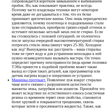
сопровождается коротким замыканием и выбиванием
пробок. Но, как показывает практика, не всегда.
Поэтому часто владельцы техники могут некоторое
время даже не догадываться о том, что их белье
принимает арктические ванны. Они лишь периодически
удивляются, почему полотенца и пододеяльники стали
хуже отстирываться, приобрели грязно-серый оттенок и
источают несколько затхлый запах после стирки. Если
вы столкнулись с похожей ситуацией, не поленитесь
после запуска очередной высокотемпературной стирки
потрогать стекло люка (минут через 25-30). Холодное
как лед? Вынуждены вас расстроить – ваша стиралка
тоже не греет воду и для устранения неполадки к ней
нужно незамедлительно вызывать мастера. Он точно
определит причину неисправности (ведь кроме поломки
ТЭНа привести к подобной проблеме может также
выход из строя таких деталей, как программатор или
датчик нагрева воды) и оперативно ее устранит.
Машинка протекает.
Появление луж вокруг стиралки
чаще всего связано с разрушением целостности
манжеты люка, патрубков или шлангов. Произойти это
может вследствие их естественного износа (эластичная
резина со временем теряет свои свойства, становится
более хрупкой и покрывается трещинами, сквозь
которые затем и просачивается жидкость). Также, как