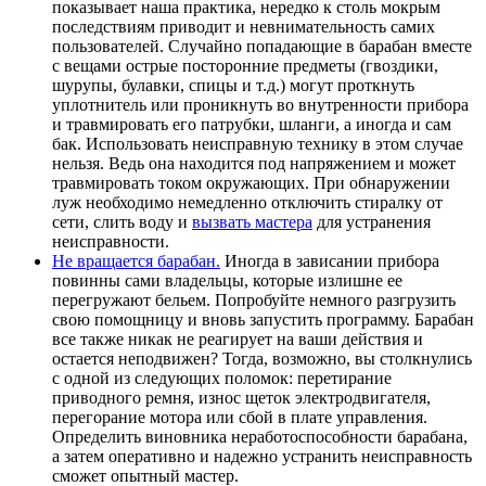
показывает наша практика, нередко к столь мокрым
последствиям приводит и невнимательность самих
пользователей. Случайно попадающие в барабан вместе
с вещами острые посторонние предметы (гвоздики,
шурупы, булавки, спицы и т.д.) могут проткнуть
уплотнитель или проникнуть во внутренности прибора
и травмировать его патрубки, шланги, а иногда и сам
бак. Использовать неисправную технику в этом случае
нельзя. Ведь она находится под напряжением и может
травмировать током окружающих. При обнаружении
луж необходимо немедленно отключить стиралку от
сети, слить воду и
вызвать мастера
для устранения
неисправности.
Не вращается барабан.
Иногда в зависании прибора
повинны сами владельцы, которые излишне ее
перегружают бельем. Попробуйте немного разгрузить
свою помощницу и вновь запустить программу. Барабан
все также никак не реагирует на ваши действия и
остается неподвижен? Тогда, возможно, вы столкнулись
с одной из следующих поломок: перетирание
приводного ремня, износ щеток электродвигателя,
перегорание мотора или сбой в плате управления.
Определить виновника неработоспособности барабана,
а затем оперативно и надежно устранить неисправность
сможет опытный мастер.