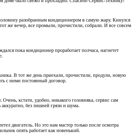
шем доме было свежо и прохладно. Спасибо Сервис-Технику!
наполовину разобранным кондиционером в самую жару. Кинулся
тот же вечер, все промыли, прочистили, собрали. И все совсем
ждался пока кондиционер проработает полчаса, нагнетет
е.
ехника. В тот же день приехали, прочистили, продули, новую
ать с ними постоянный договор.
Очень, кстати, удобно, никакого головняка, сервис сам
 аккуратно, без лишней грязи и шума.
етел двигатель. Но это нам мастер только после осмотра
дильник опять работает как новенький.