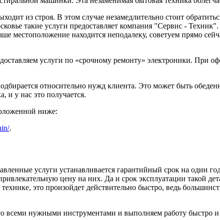
ет стиральной машинки. Эта незаменимая бытовая техника облегч
ходит из строя. В этом случае незамедлительно стоит обратить
ковье такие услуги предоставляет компания "Сервис - Техник".
аше местоположение находится неподалеку, советуем прямо сейч
доставляем услуги по «срочному ремонту» электроники. При офо
 подбирается относительно нужд клиента. Это может быть обеден
, и у нас это получается.
положенной ниже:
in/
.
тавленные услуги устанавливается гарантийный срок на один го
привлекательную цену на них. Да и срок эксплуатации такой дет
технике, это произойдет действительно быстро, ведь большинст
, со всеми нужными инструментами и выполняем работу быстро и