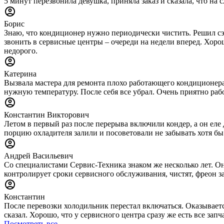
5 минут перезвонила девушка, приняла заказ и сказала, что н
Борис
Знаю, что кондиционер нужно периодически чистить. Решил сэ
звонить в сервисные центры – очереди на недели вперед. Хорош
недорого.
Катерина
Вызвала мастера для ремонта плохо работающего кондиционера.
нужную температуру. После себя все убрал. Очень приятно раб
Константин Викторович
Летом в первый раз после перерыва включили кондер, а он еле 
порцию охладителя залили и посоветовали не забывать хотя бы
Андрей Васильевич
Со специалистами Сервис-Техника знаком же несколько лет. Он
контролирует сроки сервисного обслуживания, чистят, фреон за
Константин
После перевозки холодильник перестал включаться. Оказываетс
сказал. Хорошо, что у сервисного центра сразу же есть все за
Посмотреть все