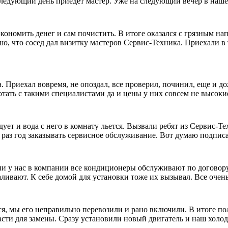
а следующий день приедет мастер. Уже на следующий вечер в на
кономить денег и сам почистить. В итоге оказался с грязным 
о, что сосед дал визитку мастеров Сервис-Техника. Приехали в 
 Приехал вовремя, не опоздал, все проверил, починил, еще и до
отать с такими специалистами да и цены у них совсем не высоки
дует и вода с него в комнату льется. Вызвали ребят из Сервис-Т
 раз год заказывать сервисное обслуживание. Вот думаю подпис
и у нас в компании все кондиционеры обслуживают по договору. 
ливают. К себе домой для установки тоже их вызывал. Все очень
я, мы его неправильно перевозили и рано включили. В итоге пол
пчасти для замены. Сразу установили новый двигатель и наш холо