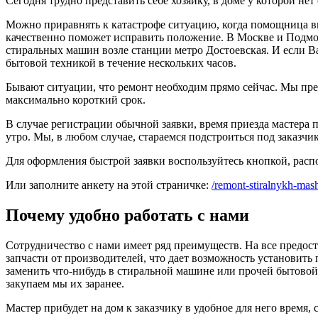
Сегодня трудно представить себе хозяйку, в доме у которой н
Можно приравнять к катастрофе ситуацию, когда помощница вы
качественно поможет исправить положение. В Москве и Подмос
стиральных машин возле станции метро Достоевская. И если В
бытовой техникой в течение нескольких часов.
Бывают ситуации, что ремонт необходим прямо сейчас. Мы пре
максимально короткий срок.
В случае регистрации обычной заявки, время приезда мастера
утро. Мы, в любом случае, стараемся подстроиться под заказчика
Для оформления быстрой заявки воспользуйтесь кнопкой, рас
Или заполните анкету на этой страничке:
/remont-stiralnykh-mash
Почему удобно работать с нами
Сотрудничество с нами имеет ряд преимуществ. На все предос
запчасти от производителей, что дает возможность установить 
заменить что-нибудь в стиральной машине или прочей бытовой 
закупаем мы их заранее.
Мастер прибудет на дом к заказчику в удобное для него время