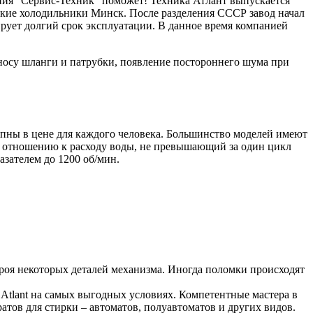
пания “Сервис-Техник” поможет! Техника Атлант выпускается
ские холодильники Минск. После разделения СССР завод начал
ирует долгий срок эксплуатации. В данное время компанией
носу шланги и патрубки, появление постороннего шума при
пны в цене для каждого человека. Большинство моделей имеют
о отношению к расходу воды, не превышающий за один цикл
азателем до 1200 об/мин.
роя некоторых деталей механизма. Иногда поломки происходят
Atlant на самых выгодных условиях. Компетентные мастера в
ов для стирки – автоматов, полуавтоматов и других видов.