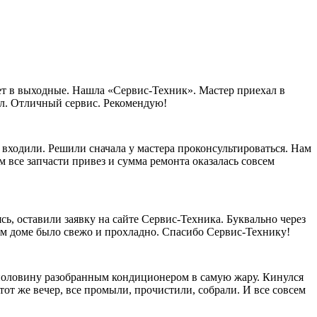
ает в выходные. Нашла «Сервис-Техник». Мастер приехал в
рал. Отличный сервис. Рекомендую!
 входили. Решили сначала у мастера проконсультироваться. Нам
 все запчасти привез и сумма ремонта оказалась совсем
сь, оставили заявку на сайте Сервис-Техника. Буквально через
шем доме было свежо и прохладно. Спасибо Сервис-Технику!
наполовину разобранным кондиционером в самую жару. Кинулся
тот же вечер, все промыли, прочистили, собрали. И все совсем