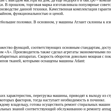
скве с выездом мастера на дом, да ещё недорого и быстро – ком
и. В прошлом, торговая марка изготавливала популярные совет
роизводстве данной техники. Качественная комплектация гарант
изайном, функциональностью и ценой.
небольшие поломки. В основном, у машины Атлант склонны к из
ожество функций, соответствующих основным стандартам, досту
ом «А». Производитель также сделал агрегаты экономичными п
габаритных аппаратах. Скорость оборотов довольно мощная с пок
ипов тканей, которыми оснащены машины Atlant:
их характеристик, перегрузка машины, приводят к выходу из ст
которых факторов, тогда наступает необходимость в починке.
дому владельцу, готова осуществить ремонт стиральных машин 
льных знаний соответствующий обслуживанию и ремонту аппарат