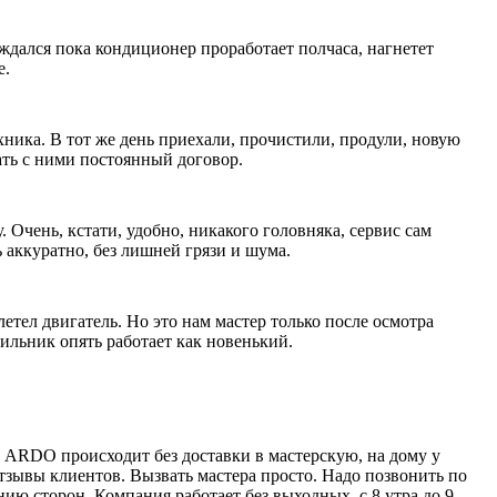
ждался пока кондиционер проработает полчаса, нагнетет
е.
ехника. В тот же день приехали, прочистили, продули, новую
ать с ними постоянный договор.
Очень, кстати, удобно, никакого головняка, сервис сам
 аккуратно, без лишней грязи и шума.
етел двигатель. Но это нам мастер только после осмотра
дильник опять работает как новенький.
ARDO происходит без доставки в мастерскую, на дому у
тзывы клиентов. Вызвать мастера просто. Надо позвонить по
нию сторон. Компания работает без выходных, с 8 утра до 9