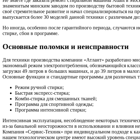
Не знаете где заказать ремонт стиральной машины Atlant в Мо
знаменитым минским заводом по производству бытовой техник
своё стремительное развитие и начал специализироваться на п
выпускается более 30 моделей данной техники с различным д
Но иногда, особенно после гарантийного периода, случаются 
стирке, сбои в программе.
Основные поломки и неисправности
Для техники производства компании «Атлант» разработано мн
экономный режим электропотребления, обозначающийся класс
загрузки 49 литров в больших машинах, и до 39 литров в мало
Основные функции и стандартные программы для различных т
Режим ручной стирки;
Быстрая экспресс-стирка;
Комби-стирка для смешанных тканей;
Программа для спортивной одежды;
Программа интенсивной стирки;
Интенсивная эксплуатация, несоблюдение некоторых техническ
из-за банальной неосторожности в использовании и влияния не
Компания «Сервис-Техник» при индивидуальном подходе к каж
нашем технологическом центре имеют высокий уровень специа