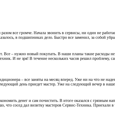
разом все громче. Начала звонить в сервисы, ни один не работ
казалось, в подшипниках дело. Быстро все заменил, за собой уб
т. Все – нужно новый покупать. В наши планы такие расходы не
ник. И не зря! В течение нескольких часов решил проблему, сам
иционера – все заняты на месяц вперед. Уже ни на что не надея
а следующий день приедет мастер. Уже на следующий вечер в на
кономить денег и сам почистить. В итоге оказался с грязным 
о, что сосед дал визитку мастеров Сервис-Техника. Приехали в 