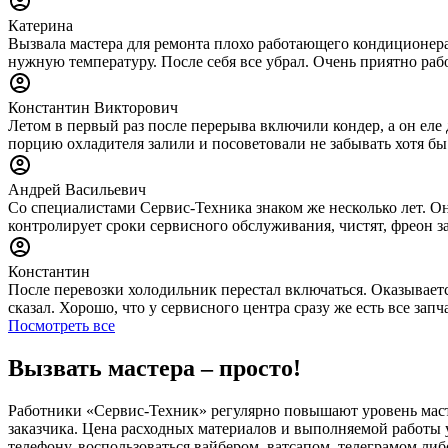
Катерина
Вызвала мастера для ремонта плохо работающего кондиционера.
нужную температуру. После себя все убрал. Очень приятно раб
Константин Викторович
Летом в первый раз после перерыва включили кондер, а он еле 
порцию охладителя залили и посоветовали не забывать хотя бы
Андрей Васильевич
Со специалистами Сервис-Техника знаком же несколько лет. Он
контролирует сроки сервисного обслуживания, чистят, фреон за
Константин
После перевозки холодильник перестал включаться. Оказываетс
сказал. Хорошо, что у сервисного центра сразу же есть все за
Посмотреть все
Вызвать мастера – просто!
Работники «Сервис-Техник» регулярно повышают уровень маст
заказчика. Цена расходных материалов и выполняемой работы у
телефону, воспользоваться вайбером, ватсапом, телеграмом либо