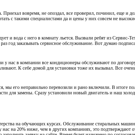
 Приехал вовремя, не опоздал, все проверил, починил, еще и до
отать с такими специалистами да и цены у них совсем не высоки
дует и вода с него в комнату льется. Вызвали ребят из Сервис-Т
 раз год заказывать сервисное обслуживание. Вот думаю подпис
и у нас в компании все кондиционеры обслуживают по договору. 
ливают. К себе домой для установки тоже их вызывал. Все очень
я, мы его неправильно перевозили и рано включили. В итоге пол
пчасти для замены. Сразу установили новый двигатель и наш холо
ерства на обучающих курсах. Обслуживание стиральных машин 
 нас на 20% ниже, чем в других компаниях, это подтверждают о
 заполнить заявку на сайте. Время будет назначено по согласова