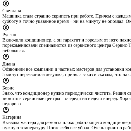
Светлана
Машинка стала странно скрипеть при работе. Причем с каждым 
субботу в точно указанное время – ни на минуту не опоздал. О
Руслан
Включили кондиционер, а он тарахтит и горелым от него пахне
порекомендовали специалистов из сервисного центра Сервис-Тех
небольшая.
Диана
Обзвонили все компании и частных мастеров для установки конд
5 минут перезвонила девушка, приняла заказ и сказала, что н
Борис
Знаю, что кондиционер нужно периодически чистить. Решил сэ
звонить в сервисные центры – очереди на недели вперед. Хорош
недорого.
Катерина
Вызвала мастера для ремонта плохо работающего кондиционера.
нужную температуру. После себя все убрал. Очень приятно раб