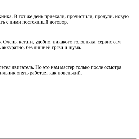
ехника. В тот же день приехали, прочистили, продули, новую
ать с ними постоянный договор.
Очень, кстати, удобно, никакого головняка, сервис сам
 аккуратно, без лишней грязи и шума.
етел двигатель. Но это нам мастер только после осмотра
дильник опять работает как новенький.