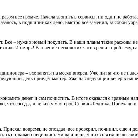
разом все громче. Начала звонить в сервисы, ни один не работ
казалось, в подшипниках дело. Быстро все заменил, за собой уб
т. Все – нужно новый покупать. В наши планы такие расходы не
ник. И не зря! В течение нескольких часов решил проблему, сам
иционера – все заняты на месяц вперед. Уже ни на что не надея
а следующий день приедет мастер. Уже на следующий вечер в на
кономить денег и сам почистить. В итоге оказался с грязным 
о, что сосед дал визитку мастеров Сервис-Техника. Приехали в 
 Приехал вовремя, не опоздал, все проверил, починил, еще и до
отать с такими специалистами да и цены у них совсем не высоки