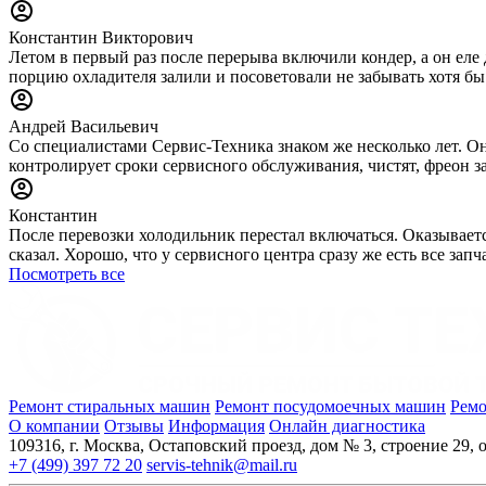
Константин Викторович
Летом в первый раз после перерыва включили кондер, а он еле 
порцию охладителя залили и посоветовали не забывать хотя бы
Андрей Васильевич
Со специалистами Сервис-Техника знаком же несколько лет. Он
контролирует сроки сервисного обслуживания, чистят, фреон за
Константин
После перевозки холодильник перестал включаться. Оказываетс
сказал. Хорошо, что у сервисного центра сразу же есть все за
Посмотреть все
Ремонт стиральных машин
Ремонт посудомоечных машин
Ремо
О компании
Отзывы
Информация
Онлайн диагностика
109316, г. Москва, Остаповский проезд, дом № 3, строение 29, о
+7 (499) 397 72 20
servis-tehnik@mail.ru