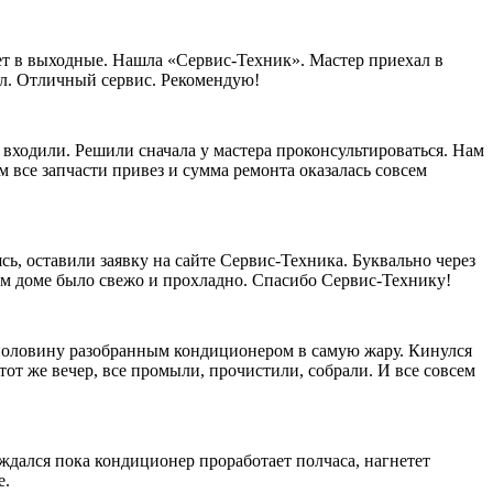
ает в выходные. Нашла «Сервис-Техник». Мастер приехал в
рал. Отличный сервис. Рекомендую!
 входили. Решили сначала у мастера проконсультироваться. Нам
 все запчасти привез и сумма ремонта оказалась совсем
сь, оставили заявку на сайте Сервис-Техника. Буквально через
шем доме было свежо и прохладно. Спасибо Сервис-Технику!
наполовину разобранным кондиционером в самую жару. Кинулся
тот же вечер, все промыли, прочистили, собрали. И все совсем
ждался пока кондиционер проработает полчаса, нагнетет
е.