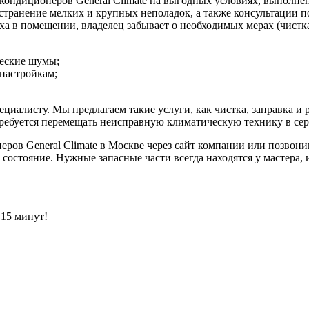
кондиционеров General Climate на выгодных условиях, выполн
странение мелких и крупных неполадок, а также консультации п
ха в помещении, владелец забывает о необходимых мерах (чистка
ческие шумы;
настройкам;
циалисту. Мы предлагаем такие услуги, как чистка, заправка и р
 требуется перемещать неисправную климатическую технику в се
ров General Climate в Москве через сайт компании или позвонив
состояние. Нужные запасные части всегда находятся у мастера, 
 15 минут!