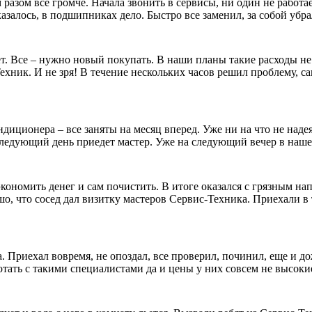
разом все громче. Начала звонить в сервисы, ни один не работ
казалось, в подшипниках дело. Быстро все заменил, за собой уб
т. Все – нужно новый покупать. В наши планы такие расходы не
ник. И не зря! В течение нескольких часов решил проблему, сам
иционера – все заняты на месяц вперед. Уже ни на что не надея
а следующий день приедет мастер. Уже на следующий вечер в на
кономить денег и сам почистить. В итоге оказался с грязным 
о, что сосед дал визитку мастеров Сервис-Техника. Приехали в 
 Приехал вовремя, не опоздал, все проверил, починил, еще и до
отать с такими специалистами да и цены у них совсем не высоки