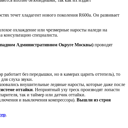
яются вполне безобидными, так как их издает
тях течет хладагент нового поколения R600a. Он развивает
плохое охлаждение или чрезмерные наросты наледи на
на консультацию специалиста.
ападном Административном Округе Москвы)
проводят
 работает без передышки, но в камерах царить оттепель), то
для слуха звуки.
разовались внушительные ледяные наросты, которые даже после
системе оттайки
. Неприятный уху треск производят лопасти
парителя, так и таймер или датчик оттайки.
включения и выключения компрессора).
Вышли из строя
тер
.