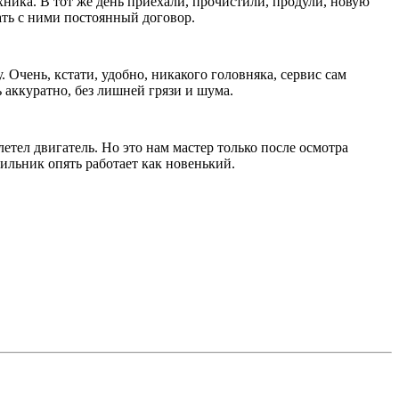
ехника. В тот же день приехали, прочистили, продули, новую
ать с ними постоянный договор.
Очень, кстати, удобно, никакого головняка, сервис сам
 аккуратно, без лишней грязи и шума.
етел двигатель. Но это нам мастер только после осмотра
дильник опять работает как новенький.