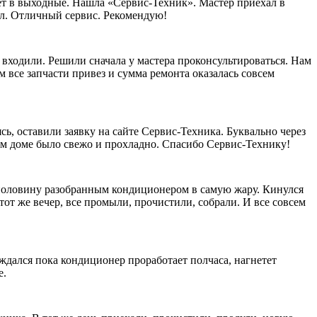
ает в выходные. Нашла «Сервис-Техник». Мастер приехал в
рал. Отличный сервис. Рекомендую!
 входили. Решили сначала у мастера проконсультироваться. Нам
 все запчасти привез и сумма ремонта оказалась совсем
сь, оставили заявку на сайте Сервис-Техника. Буквально через
шем доме было свежо и прохладно. Спасибо Сервис-Технику!
наполовину разобранным кондиционером в самую жару. Кинулся
тот же вечер, все промыли, прочистили, собрали. И все совсем
ждался пока кондиционер проработает полчаса, нагнетет
е.