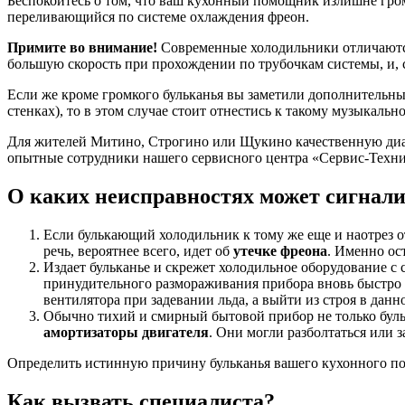
Беспокоитесь о том, что ваш кухонный помощник излишне громк
переливающийся по системе охлаждения фреон.
Примите во внимание!
Современные холодильники отличаются 
большую скорость при прохождении по трубочкам системы, и, 
Если же кроме громкого бульканья вы заметили дополнительны
стенках), то в этом случае стоит отнестись к такому музыкаль
Для жителей Митино, Строгино или Щукино качественную диа
опытные сотрудники нашего сервисного центра «Сервис-Техни
О каких неисправностях может сигнали
Если булькающий холодильник к тому же еще и наотрез от
речь, вероятнее всего, идет об
утечке фреона
. Именно ос
Издает бульканье и скрежет холодильное оборудование с
принудительного размораживания прибора вновь быстро
вентилятора при задевании льда, а выйти из строя в данн
Обычно тихий и смирный бытовой прибор не только бульк
амортизаторы двигателя
. Они могли разболтаться или з
Определить истинную причину бульканья вашего кухонного п
Как вызвать специалиста?