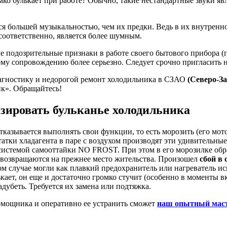
о булькает при работе? Обычно, такие нестандартные звуки явл
большей музыкальностью, чем их предки. Ведь в их внутреннос
соответственно, является более шумным.
е подозрительные признаки в работе своего бытового прибора (
ному сопровождению более серьезно. Следует срочно пригласить 
гностику и недорогой ремонт холодильника в СЗАО
(Северо-З
к». Обращайтесь!
зировать бульканье холодильника
казывается выполнять свои функции, то есть морозить (его мотор
татки хладагента в паре с воздухом производят эти удивительные 
 системой самооттайки NO FROST. При этом в его морозилке об
 возвращаются на прежнее место жительства. Произошел
сбой в 
ом случае могли как плавкий предохранитель или нагреватель ис
ает, он еще и достаточно громко стучит (особенно в моменты 
адубеть. Требуется их замена или подтяжка.
омощника и оперативно ее устранить сможет
наш опытный мас