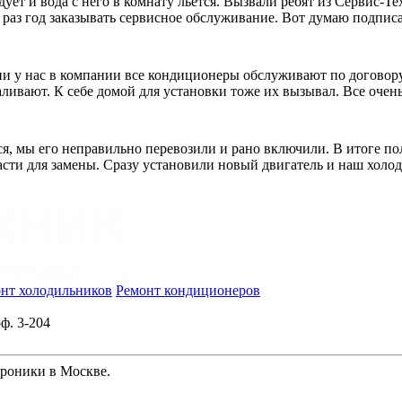
дует и вода с него в комнату льется. Вызвали ребят из Сервис-Т
 раз год заказывать сервисное обслуживание. Вот думаю подпис
и у нас в компании все кондиционеры обслуживают по договору. 
ливают. К себе домой для установки тоже их вызывал. Все очень
я, мы его неправильно перевозили и рано включили. В итоге пол
пчасти для замены. Сразу установили новый двигатель и наш холо
нт холодильников
Ремонт кондиционеров
ф. 3-204
троники в Москве.