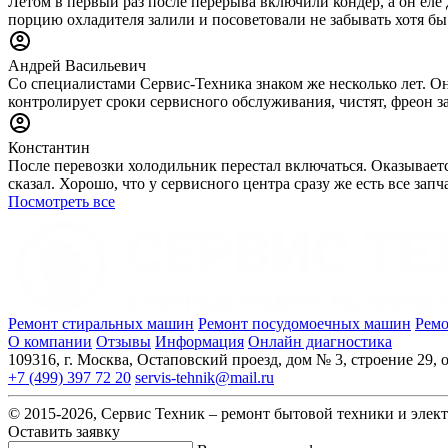
Летом в первый раз после перерыва включили кондер, а он еле 
порцию охладителя залили и посоветовали не забывать хотя бы
Андрей Васильевич
Со специалистами Сервис-Техника знаком же несколько лет. Он
контролирует сроки сервисного обслуживания, чистят, фреон за
Константин
После перевозки холодильник перестал включаться. Оказываетс
сказал. Хорошо, что у сервисного центра сразу же есть все за
Посмотреть все
Ремонт стиральных машин
Ремонт посудомоечных машин
Ремо
О компании
Отзывы
Информация
Онлайн диагностика
109316, г. Москва, Остаповский проезд, дом № 3, строение 29, о
+7 (499) 397 72 20
servis-tehnik@mail.ru
© 2015-2026, Сервис Техник – ремонт бытовой техники и элек
Оставить заявку