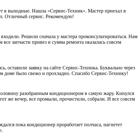
ает в выходные. Нашла «Сервис-Техник». Мастер приехал в
рал. Отличный сервис. Рекомендую!
 входили. Решили сначала у мастера проконсультироваться. Нам
 все запчасти привез и сумма ремонта оказалась совсем
сь, оставили заявку на сайте Сервис-Техника. Буквально через
шем доме было свежо и прохладно. Спасибо Сервис-Технику!
наполовину разобранным кондиционером в самую жару. Кинулся
тот же вечер, все промыли, прочистили, собрали. И все совсем
ждался пока кондиционер проработает полчаса, нагнетет
е.