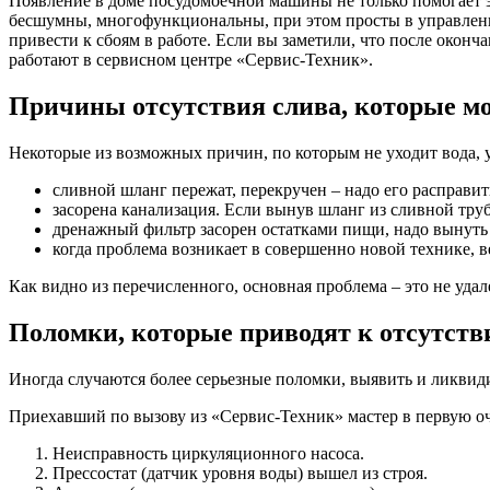
Появление в доме посудомоечной машины не только помогает э
бесшумны, многофункциональны, при этом просты в управлени
привести к сбоям в работе. Если вы заметили, что после окон
работают в сервисном центре «Сервис-Техник».
Причины отсутствия слива, которые м
Некоторые из возможных причин, по которым не уходит вода, 
сливной шланг пережат, перекручен – надо его расправи
засорена канализация. Если вынув шланг из сливной трубы
дренажный фильтр засорен остатками пищи, надо вынуть 
когда проблема возникает в совершенно новой технике,
Как видно из перечисленного, основная проблема – это не удал
Поломки, которые приводят к отсутств
Иногда случаются более серьезные поломки, выявить и ликви
Приехавший по вызову из «Сервис-Техник» мастер в первую оч
Неисправность циркуляционного насоса.
Прессостат (датчик уровня воды) вышел из строя.