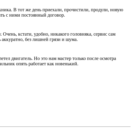
ехника. В тот же день приехали, прочистили, продули, новую
ать с ними постоянный договор.
Очень, кстати, удобно, никакого головняка, сервис сам
 аккуратно, без лишней грязи и шума.
етел двигатель. Но это нам мастер только после осмотра
дильник опять работает как новенький.