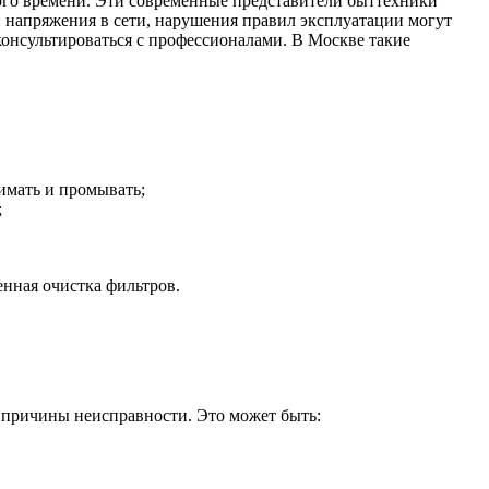
ного времени. Эти современные представители быттехники
напряжения в сети, нарушения правил эксплуатации могут
оконсультироваться с профессионалами. В Москве такие
имать и промывать;
;
енная очистка фильтров.
.
 причины неисправности. Это может быть: