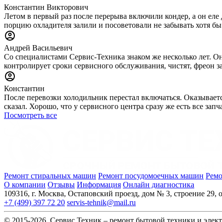
Константин Викторович
Летом в первый раз после перерыва включили кондер, а он еле 
порцию охладителя залили и посоветовали не забывать хотя бы
Андрей Васильевич
Со специалистами Сервис-Техника знаком же несколько лет. Он
контролирует сроки сервисного обслуживания, чистят, фреон за
Константин
После перевозки холодильник перестал включаться. Оказываетс
сказал. Хорошо, что у сервисного центра сразу же есть все за
Посмотреть все
Ремонт стиральных машин
Ремонт посудомоечных машин
Ремо
О компании
Отзывы
Информация
Онлайн диагностика
109316, г. Москва, Остаповский проезд, дом № 3, строение 29, о
+7 (499) 397 72 20
servis-tehnik@mail.ru
© 2015-2026, Сервис Техник – ремонт бытовой техники и элек