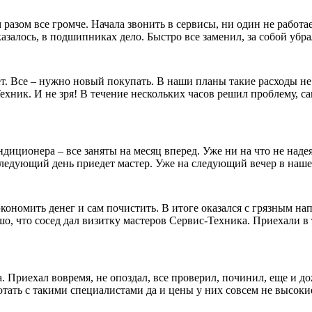
разом все громче. Начала звонить в сервисы, ни один не работ
казалось, в подшипниках дело. Быстро все заменил, за собой уб
т. Все – нужно новый покупать. В наши планы такие расходы не
ник. И не зря! В течение нескольких часов решил проблему, сам
иционера – все заняты на месяц вперед. Уже ни на что не надея
а следующий день приедет мастер. Уже на следующий вечер в на
кономить денег и сам почистить. В итоге оказался с грязным 
о, что сосед дал визитку мастеров Сервис-Техника. Приехали в 
 Приехал вовремя, не опоздал, все проверил, починил, еще и до
отать с такими специалистами да и цены у них совсем не высоки