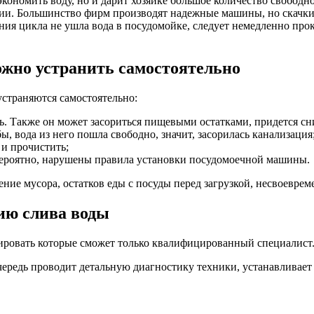
кономить воду, но и дарит хозяйке большое количество свобод
и. Большинство фирм производят надежные машины, но скачки 
чания цикла не ушла вода в посудомойке, следует немедленно пр
ожно устранить самостоятельно
устраняются самостоятельно:
ть. Также он может засориться пищевыми остатками, придется сн
, вода из него пошла свободно, значит, засорилась канализация
и прочистить;
 вероятно, нарушены правила установки посудомоечной машины.
ение мусора, остатков еды с посуды перед загрузкой, несвоеврем
ию слива воды
дировать которые сможет только квалифицированный специалист
ередь проводит детальную диагностику техники, устанавливает